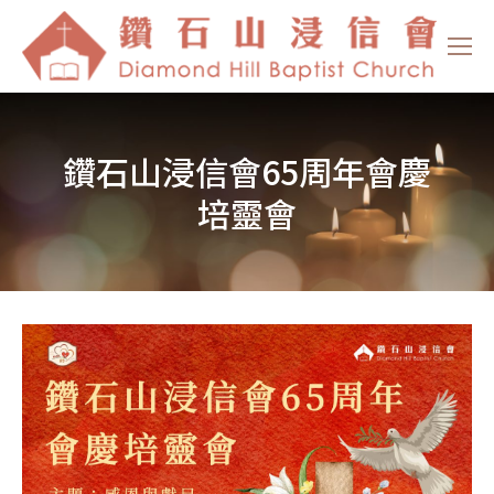
鑽石山浸信會65周年會慶
培靈會