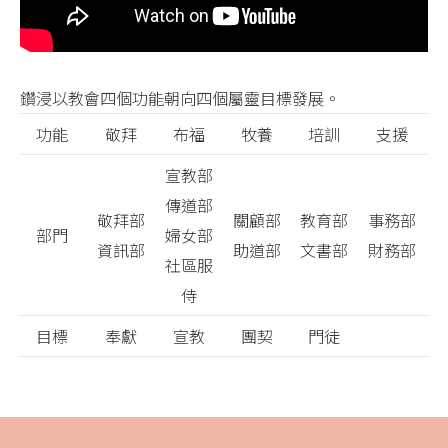
鑽浸以教會四個功能朝向四個屬靈目標發展。
功能
敬拜
布福
牧養
培訓
支援
宣教部
傳道部
敬拜部
關顧部
教育部
事務部
部門
婦女部
資訊部
助道部
文書部
財務部
社區服
侍
目標
奉獻
宣教
團契
門徒