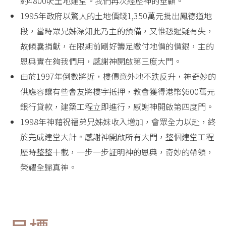
約4800呎土地建堂。我們再次經歷神的垂顧。
1995年政府以驚人的土地價錢1,350萬元批出鳳德道地
段，當時眾兄姊深知此乃主的預備，又惟恐遲疑有失，
故傾囊捐獻，在限期前剛好籌足繳付地價的價銀，主的
恩典實在夠我們用，感謝神開啟第三度大門。
由於1997年倒數將近，樓價意外地不跌反升，神奇妙的
供應容讓有些會友將樓宇抵押，教會獲得港幣$600萬元
銀行貸款，建築工程立即進行，感謝神開啟第四度門。
1998年神藉祝福弟兄姊妹收入增加，會眾全力以赴，終
於完成建堂大計。感謝神開啟所有大門，整個建堂工程
歷時整整十載，一步一步証明神的恩典，奇妙的帶領，
榮耀全歸真神。