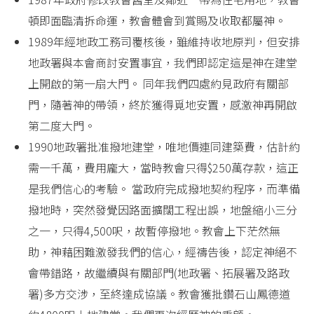
頓即面臨清拆命運，教會體會到賞賜及收取都屬神。
1989年經地政工務司覆核後，雖維持收地原判，但安排
地政署與本會商討安置事宜，我們即認定這是神在建堂
上開啟的第一扇大門。 同年我們四處約見政府有關部
門，隨著神的帶領，終於獲得覓地安置，感激神再開啟
第二度大門。
1990地政署批准撥地建堂，唯地價連同建築費，估計約
需一千萬，費用龐大，當時教會只得$250萬存款，這正
是我們信心的考驗。 當政府完成撥地契約程序，而準備
撥地時，突然發覺因路面擴闊工程出誤，地盤縮小三分
之一，只得4,500呎，故暫停撥地。教會上下茫然無
助，神藉困難激發我們的信心，經禱告後，認定神絕不
會帶錯路，故繼續與有關部門(地政署、拓展署及路政
署)多方交涉，至終達成協議。教會獲批鑽石山鳳德道