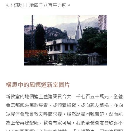
批出現址土地四千八百平方呎。
構思中的鳳德道新堂圖片
新教堂的地價連上蓋建築費合共二千七百五十萬元，全體
會眾都起來籌款集資，或傾囊捐獻，或向親友募捐，亦向
眾浸信會教會教友呼籲求援。縱然歷盡困難苦楚，然而能
為上帝再建聖殿，教會有家可居，我們全體會友皆欣喜不