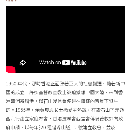
1950 年代，那時⾹港正⾯臨著巨⼤的社會變遷。隨著新中
國的成⽴，許多基督教宣教⼠被迫撤離中國⼤陸，來到⾹
港這個避⾵港。鑽⽯⼭浸信會便是在這樣的背景下誕⽣
的。1955年，余⿈瓊恩⼥⼠憑愛主熱誠，在鑽⽯⼭下元嶺
⻄六⾏建⽴家庭聚會，⾹港浸聯會⻄差會傅倫德牧師向政
府申請，以每年$20 租借斧⼭道 12 號建⽴教會，並於