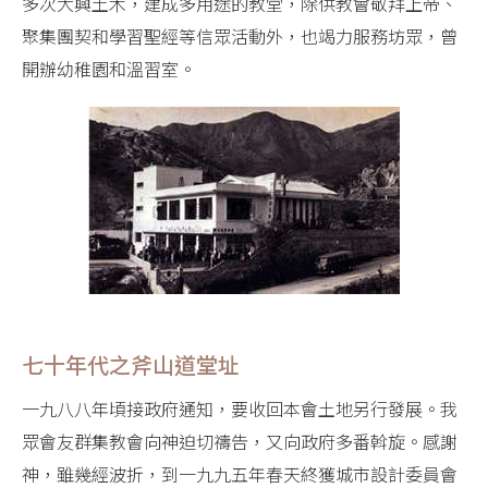
多次大興土木，建成多用途的教堂，除供教會敬拜上帝、
聚集團契和學習聖經等信眾活動外，也竭力服務坊眾，曾
開辦幼稚園和溫習室。
七十年代之斧山道堂址
一九八八年頃接政府通知，要收回本會土地另行發展。我
眾會友群集教會向神迫切禱告，又向政府多番斡旋。感謝
神，雖幾經波折，到一九九五年春天終獲城市設計委員會