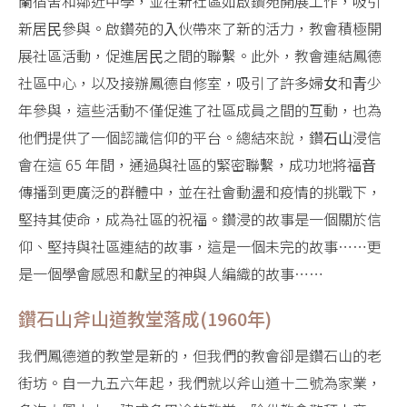
蘭宿舍和鄰近中學，並在新社區如啟鑽苑開展⼯作，吸引
新居⺠參與。啟鑽苑的⼊伙帶來了新的活⼒，教會積極開
展社區活動，促進居⺠之間的聯繫。此外，教會連結鳳德
社區中⼼，以及接辦鳳德⾃修室，吸引了許多婦⼥和⻘少
年參與，這些活動不僅促進了社區成員之間的互動，也為
他們提供了⼀個認識信仰的平台。總結來說，鑽⽯⼭浸信
會在這 65 年間，通過與社區的緊密聯繫，成功地將福⾳
傳播到更廣泛的群體中，並在社會動盪和疫情的挑戰下，
堅持其使命，成為社區的祝福。鑽浸的故事是⼀個關於信
仰、堅持與社區連結的故事，這是⼀個未完的故事⋯⋯更
是⼀個學會感恩和獻呈的神與⼈編織的故事⋯⋯
鑽石山斧山道教堂落成(1960年)
我們鳳德道的教堂是新的，但我們的教會卻是鑽石山的老
街坊。自一九五六年起，我們就以斧山道十二號為家業，