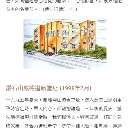
已！如同聖經忠心信徒的體驗：「心裡歡喜，因被算是配
為主的名受苦。」(使徒行傳5：41)
鑽石山鳳德道新堂址 (1998年7月)
一九九五年夏天，搬離斧山道舊堂址，遷入慈雲山蒲明里
臨時會址時，眾人的心，都難捨難過。三年後的夏天，搬
進鳳德道現址新堂時，我們鑽浸人人歡喜感恩，既同心建
成家業，就合力進駐新堂：洗堂、舖地板、搬聖經、運詩