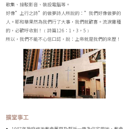
歌集、接駁影音、裝設電腦等。
好像”上行之詩”的做夢詩人所說的：”我們好像做夢的
人。耶和華果然為我們行了大事，我們就歡喜。流淚撒種
的，必歡呼收割！﹝詩篇126：1，3，5﹞
所以，我們不能不心信口認，說：上帝就是我們的來歷！
擴堂事工
1987年政府修改教會舊堂及鄰近一帶為住宅用地，教會