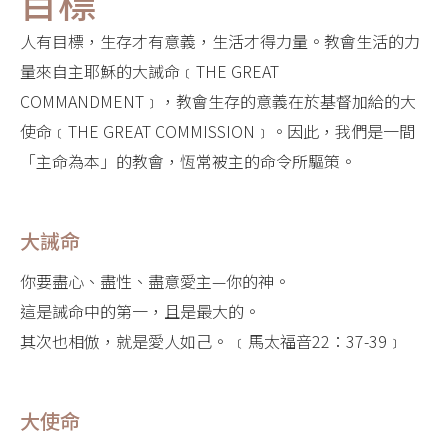
目標
人有目標，生存才有意義，生活才得力量。教會生活的力
量來自主耶穌的大誡命﹝THE GREAT
COMMANDMENT﹞，教會生存的意義在於基督加給的大
使命﹝THE GREAT COMMISSION﹞。因此，我們是一間
「主命為本」的教會，恆常被主的命令所驅策。
大誡命
你要盡心、盡性、盡意愛主—你的神。
這是誡命中的第一，且是最大的。
其次也相倣，就是愛人如己。 ﹝馬太福音22：37-39﹞
大使命