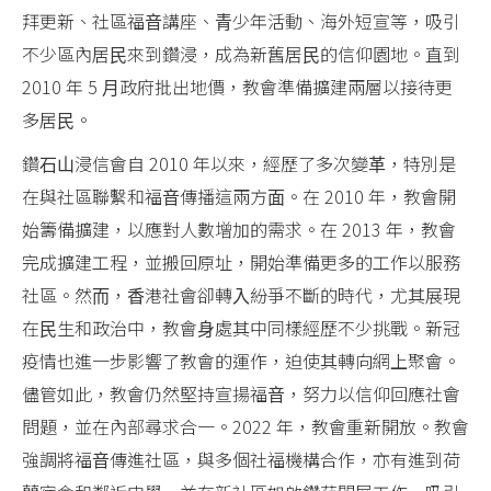
拜更新、社區福⾳講座、⻘少年活動、海外短宣等，吸引
不少區內居⺠來到鑽浸，成為新舊居⺠的信仰園地。直到
2010 年 5 ⽉政府批出地價，教會準備擴建兩層以接待更
多居⺠。
鑽⽯⼭浸信會⾃ 2010 年以來，經歷了多次變⾰，特別是
在與社區聯繫和福⾳傳播這兩⽅⾯。在 2010 年，教會開
始籌備擴建，以應對⼈數增加的需求。在 2013 年，教會
完成擴建⼯程，並搬回原址，開始準備更多的⼯作以服務
社區。然⽽，⾹港社會卻轉⼊紛爭不斷的時代，尤其展現
在⺠⽣和政治中，教會⾝處其中同樣經歷不少挑戰。新冠
疫情也進⼀步影響了教會的運作，迫使其轉向網上聚會。
儘管如此，教會仍然堅持宣揚福⾳，努⼒以信仰回應社會
問題，並在內部尋求合⼀。2022 年，教會重新開放。教會
強調將福⾳傳進社區，與多個社福機構合作，亦有進到荷