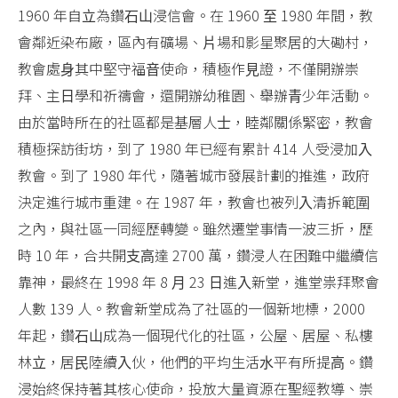
1960 年⾃⽴為鑽⽯⼭浸信會。在 1960 ⾄ 1980 年間，教
會鄰近染布廠，區內有礦場、⽚場和影星聚居的⼤磡村，
教會處⾝其中堅守福⾳使命，積極作⾒證，不僅開辦崇
拜、主⽇學和祈禱會，還開辦幼稚園、舉辦⻘少年活動。
由於當時所在的社區都是基層⼈⼠，睦鄰關係緊密，教會
積極探訪街坊，到了 1980 年已經有累計 414 ⼈受浸加⼊
教會。到了 1980 年代，隨著城市發展計劃的推進，政府
決定進⾏城市重建。在 1987 年，教會也被列⼊清拆範圍
之內，與社區⼀同經歷轉變。雖然遷堂事情⼀波三折，歷
時 10 年，合共開⽀⾼達 2700 萬，鑽浸⼈在困難中繼續信
靠神，最終在 1998 年 8 ⽉ 23 ⽇進⼊新堂，進堂祟拜聚會
⼈數 139 ⼈。教會新堂成為了社區的⼀個新地標，2000
年起，鑽⽯⼭成為⼀個現代化的社區，公屋、居屋、私樓
林⽴，居⺠陸續⼊伙，他們的平均⽣活⽔平有所提⾼。鑽
浸始終保持著其核⼼使命，投放⼤量資源在聖經教導、崇