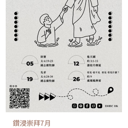
鑽浸崇拜7月